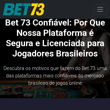
Home
Confiável
Bet 73 Confiável: Por Que
Nossa Plataforma é
Segura e Licenciada para
Jogadores Brasileiros
Descubra os motivos que fazem do Bet 73 uma
das plataformas mais confiáveis do mercado
brasileiro de jogos online