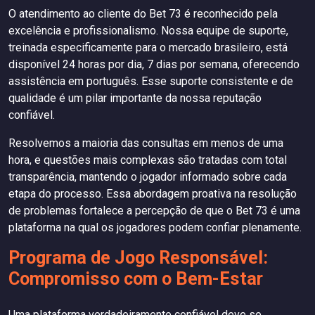
O atendimento ao cliente do Bet 73 é reconhecido pela
excelência e profissionalismo. Nossa equipe de suporte,
treinada especificamente para o mercado brasileiro, está
disponível 24 horas por dia, 7 dias por semana, oferecendo
assistência em português. Esse suporte consistente e de
qualidade é um pilar importante da nossa reputação
confiável.
Resolvemos a maioria das consultas em menos de uma
hora, e questões mais complexas são tratadas com total
transparência, mantendo o jogador informado sobre cada
etapa do processo. Essa abordagem proativa na resolução
de problemas fortalece a percepção de que o Bet 73 é uma
plataforma na qual os jogadores podem confiar plenamente.
Programa de Jogo Responsável:
Compromisso com o Bem-Estar
Uma plataforma verdadeiramente confiável deve se