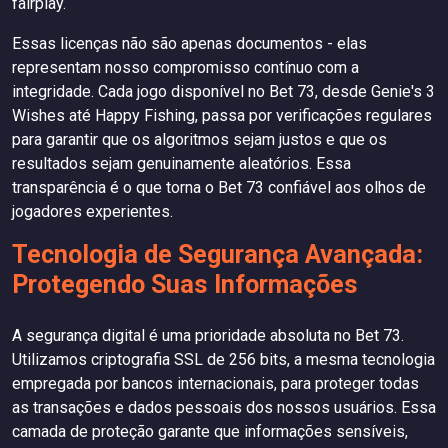
fairplay.
Essas licenças não são apenas documentos - elas
representam nosso compromisso contínuo com a
integridade. Cada jogo disponível no Bet 73, desde Genie's 3
Wishes até Happy Fishing, passa por verificações regulares
para garantir que os algoritmos sejam justos e que os
resultados sejam genuinamente aleatórios. Essa
transparência é o que torna o Bet 73 confiável aos olhos de
jogadores experientes.
Tecnologia de Segurança Avançada:
Protegendo Suas Informações
A segurança digital é uma prioridade absoluta no Bet 73.
Utilizamos criptografia SSL de 256 bits, a mesma tecnologia
empregada por bancos internacionais, para proteger todas
as transações e dados pessoais dos nossos usuários. Essa
camada de proteção garante que informações sensíveis,